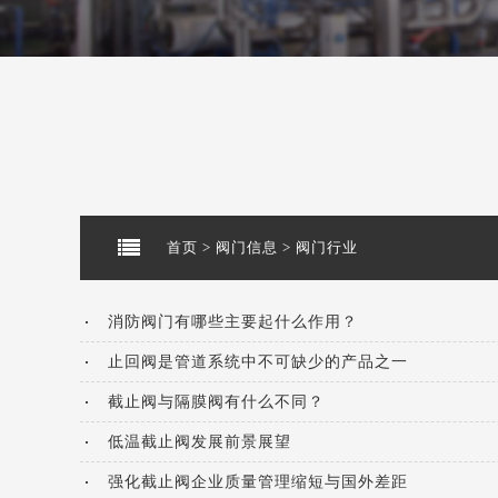
首页
>
阀门信息
>
阀门行业
消防阀门有哪些主要起什么作用？
止回阀是管道系统中不可缺少的产品之一
截止阀与隔膜阀有什么不同？
低温截止阀发展前景展望
强化截止阀企业质量管理缩短与国外差距