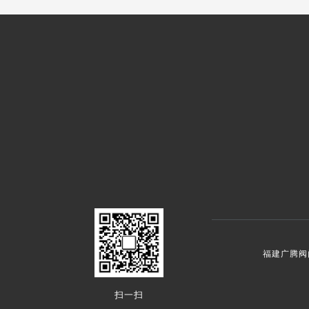
福建广腾阀
扫一扫