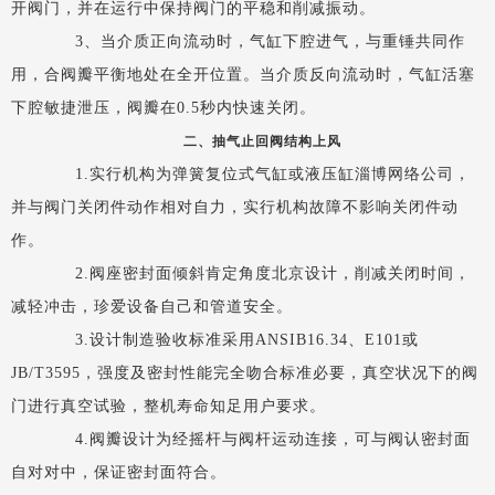
开阀门，并在运行中保持阀门的平稳和削减振动。
3、当介质正向流动时，气缸下腔进气，与重锤共同作
用，合阀瓣平衡地处在全开位置。当介质反向流动时，气缸活塞
下腔敏捷泄压，阀瓣在0.5秒内快速关闭。
二、抽气止回阀结构上风
1.实行机构为弹簧复位式气缸或液压缸淄博网络公司，
并与阀门关闭件动作相对自力，实行机构故障不影响关闭件动
作。
2.阀座密封面倾斜肯定角度北京设计，削减关闭时间，
减轻冲击，珍爱设备自己和管道安全。
3.设计制造验收标准采用ANSIB16.34、E101或
JB/T3595，强度及密封性能完全吻合标准必要，真空状况下的阀
门进行真空试验，整机寿命知足用户要求。
4.阀瓣设计为经摇杆与阀杆运动连接，可与阀认密封面
自对对中，保证密封面符合。