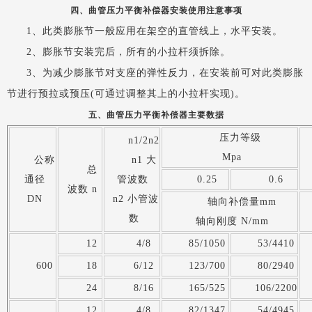
四、曲管压力平衡补偿器安装使用注意事项
1、此类膨胀节一般应用在架空的直管线上，水平安装。
2、膨胀节安装完后，所有的小拉杆须拆除。
3、为减少膨胀节对支座的弹性反力，在安装前可对此类膨胀
节进行预拉或预压(可通过调整其上的小拉杆实现)。
五、曲管压力平衡补偿器主要数据
压力等级
n1/2n2
Mpa
公称
n1 大
总
通径
管波数
0.25
0.6
波数 n
DN
n2 小管波
轴向补偿量mm
数
轴向刚度 N/mm
12
4/8
85/1050
53/4410
600
18
6/12
123/700
80/2940
24
8/16
165/525
106/2200
12
4/8
82/1347
54/4945