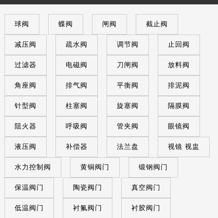
球阀
蝶阀
闸阀
截止阀
减压阀
疏水阀
调节阀
止回阀
过滤器
电磁阀
刀闸阀
放料阀
角座阀
排气阀
平衡阀
排泥阀
针型阀
柱塞阀
旋塞阀
隔膜阀
阻火器
呼吸阀
管夹阀
眼镜阀
液压阀
补偿器
法兰盘
视镜 视盅
水力控制阀
黄铜阀门
锻钢阀门
保温阀门
陶瓷阀门
真空阀门
低温阀门
衬氟阀门
衬胶阀门