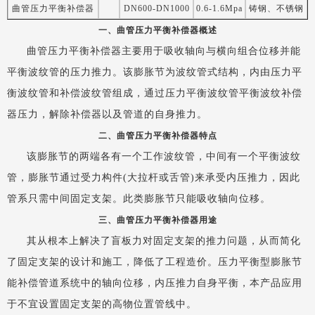
曲管压力平衡补偿器
DN600-DN1000
0.6-1.6Mpa
铸钢、不锈钢
一、曲管压力平衡补偿器概述
曲管压力平衡补偿器主要用于吸收轴向与横向组合位移并能
平衡波纹管的压力推力。该膨胀节为波纹管式结构，内由压力平
衡波纹管和补偿波纹管组成，通过压力平衡波纹管平衡波纹补偿
器压力，解除补偿器以及管道的自身推力。
二、曲管压力平衡补偿器特点
该膨胀节的两端各有一个工作波纹管，中间有一个平衡波纹
管，膨胀节通过受力构件(大拉杆或舌管)来承受内压推力，因此
管系只需中间固定支架。此类膨胀节只能吸收轴向位移。
三、曲管压力平衡补偿器用途
其从根本上解决了盲板力对固定支架的推力问题，从而简化
了固定支架的设计和施工，降低了工程造价。压力平衡型膨胀节
能补偿管道系统中的轴向位移，内压推力自身平衡，本产品应用
于不宜设置固定支架的高物位置管线中。